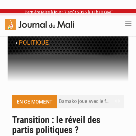
Dernière Mise à jour : 7 août 2026 à 11h10 GMT
›
POLITIQUE
Bamako joue avec le feu
EN CE MOMENT
Blanchisseries à Bamako : la traçabilité du linge en question
Transition : le réveil des
partis politiques ?
Dr Abdrahamane Tamboura, économiste