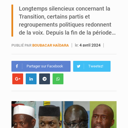
Ports ouest-africains : la bataille du fret sahélien
Longtemps silencieux concernant la
Transition, certains partis et
AfroBasket U18 : Le Mali défend sa double couronne à Abidjan
regroupements politiques redonnent
de la voix. Depuis la fin de la période…
le:
4 avril 2024
PUBLIÉ PAR
BOUBACAR HAÏDARA
Partager sur Facebook
Tweetez!