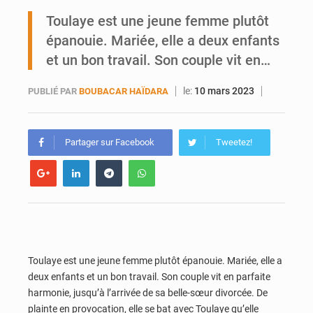
Ports ouest-africains : la bataille du fret sahélien
Toulaye est une jeune femme plutôt
épanouie. Mariée, elle a deux enfants
AfroBasket U18 : Le Mali défend sa double couronne à Abidjan
et un bon travail. Son couple vit en…
le:
10 mars 2023
PUBLIÉ PAR
BOUBACAR HAÏDARA
Partager sur Facebook
Tweetez!
Toulaye est une jeune femme plutôt épanouie. Mariée, elle a
deux enfants et un bon travail. Son couple vit en parfaite
harmonie, jusqu’à l’arrivée de sa belle-sœur divorcée. De
plainte en provocation, elle se bat avec Toulaye qu’elle