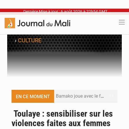
Dernière Mise à jour : 6 août 2026 à 22h54 GMT
›
CULTURE
Bamako joue avec le feu
EN CE MOMENT
Blanchisseries à Bamako : la traçabilité du linge en question
Toulaye : sensibiliser sur les
violences faites aux femmes
Dr Abdrahamane Tamboura, économiste