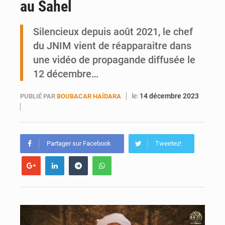
au Sahel
Mobilité étudiante : une présence africaine en hausse dans les universités russes
Silencieux depuis août 2021, le chef
Emploi des jeunes au Mali : des compétences encore difficiles à valoriser
du JNIM vient de réapparaitre dans
une vidéo de propagande diffusée le
12 décembre…
le:
14 décembre 2023
PUBLIÉ PAR
BOUBACAR HAÏDARA
Partager sur Facebook
Tweetez!