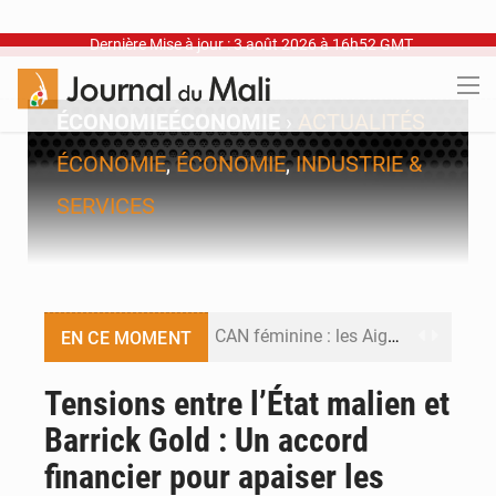
Dernière Mise à jour : 3 août 2026 à 16h52 GMT
ÉCONOMIE
ÉCONOMIE
›
ACTUALITÉS
ÉCONOMIE
,
ÉCONOMIE
,
INDUSTRIE &
SERVICES
CAN féminine : les Aigles Dames se relancent
EN CE MOMENT
Visas américains : les dossiers maliens transférés à Dakar
Tensions entre l’État malien et
Barrick Gold : Un accord
Hivernage : l’anticipation des crues à l’épreuve
financier pour apaiser les
Mobilité étudiante : une présence africaine en hausse dans les universités russes