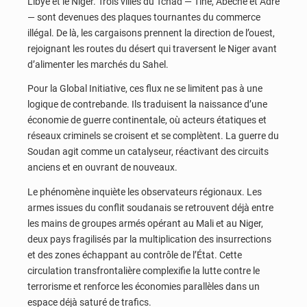
Libye et le Niger. Trois villes du Tchad — Tiné, Abéché et Adré
— sont devenues des plaques tournantes du commerce
illégal. De là, les cargaisons prennent la direction de l’ouest,
rejoignant les routes du désert qui traversent le Niger avant
d’alimenter les marchés du Sahel.
Pour la Global Initiative, ces flux ne se limitent pas à une
logique de contrebande. Ils traduisent la naissance d’une
économie de guerre continentale, où acteurs étatiques et
réseaux criminels se croisent et se complètent. La guerre du
Soudan agit comme un catalyseur, réactivant des circuits
anciens et en ouvrant de nouveaux.
Le phénomène inquiète les observateurs régionaux. Les
armes issues du conflit soudanais se retrouvent déjà entre
les mains de groupes armés opérant au Mali et au Niger,
deux pays fragilisés par la multiplication des insurrections
et des zones échappant au contrôle de l’État. Cette
circulation transfrontalière complexifie la lutte contre le
terrorisme et renforce les économies parallèles dans un
espace déjà saturé de trafics.