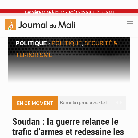
Dernière Mise à jour : 7 août 2026 à 11h10 GMT
POLITIQUE
›
POLITIQUE
,
SÉCURITÉ &
TERRORISME
Bamako joue avec le feu
EN CE MOMENT
Blanchisseries à Bamako : la traçabilité du linge en question
Soudan : la guerre relance le
trafic d’armes et redessine les
Dr Abdrahamane Tamboura, économiste