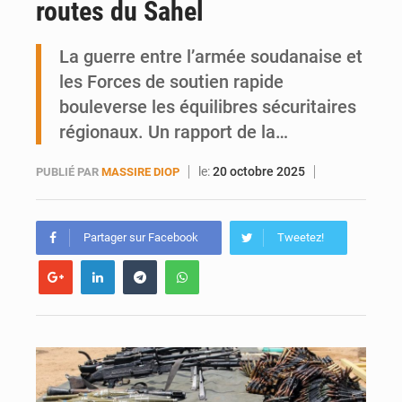
routes du Sahel
Ports ouest-africains : la bataille du fret sahélien
La guerre entre l’armée soudanaise et
AfroBasket U18 : Le Mali défend sa double couronne à Abidjan
les Forces de soutien rapide
bouleverse les équilibres sécuritaires
régionaux. Un rapport de la…
le:
20 octobre 2025
PUBLIÉ PAR
MASSIRE DIOP
Partager sur Facebook
Tweetez!