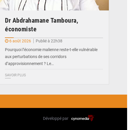
Dr Abdrahamane Tamboura,
économiste
6 août 2026
Publié à 22h38
Pourquoi l’économie malienne reste-t-elle vulnérable
aux perturbations de ses corridors
d’approvisionnement ? Le…
SAVOIR PLUS
Développé par