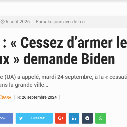
6 août 2026
Bamako joue avec le feu
6 août 2026
Blanchisseries à Bamako : la traçabilité du li
: « Cessez d’armer l
6 août 2026
Dr Abdrahamane Tamboura, économiste
ux » demande Biden
6 août 2026
Ports ouest-africains : la bataille du fret sahél
6 août 2026
AfroBasket U18 : Le Mali défend sa double c
ne (UA) a appelé, mardi 24 septembre, à la « cessa
ns la grande ville…
le:
26 septembre 2024
ÏDARA
book
Tweetez!