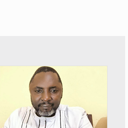
© Daou