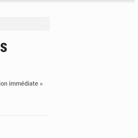
nge en question
es
ien
ouronne à Abidjan
tion immédiate »