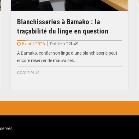
Blanchisseries à Bamako : la
traçabilité du linge en question
6 août 2026
Publié à 22h49
À Bamako, confier son linge à une blanchisserie peut
encore réserver de mauvaises…
SAVOIR PLUS
eservés