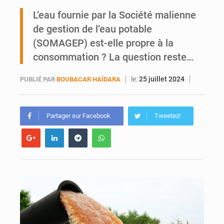
Ports ouest-africains : la bataille du fret sahélien
L’eau fournie par la Société malienne
de gestion de l’eau potable
AfroBasket U18 : Le Mali défend sa double couronne à Abidjan
(SOMAGEP) est-elle propre à la
consommation ? La question reste…
le:
25 juillet 2024
PUBLIÉ PAR
BOUBACAR HAÏDARA
Partager sur Facebook
Tweetez!