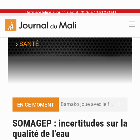
Dernière Mise à jour : 7 août 2026 à 11h10 GMT
›
SANTÉ
Bamako joue avec le feu
EN CE MOMENT
Blanchisseries à Bamako : la traçabilité du linge en question
SOMAGEP : incertitudes sur la
qualité de l’eau
Dr Abdrahamane Tamboura, économiste