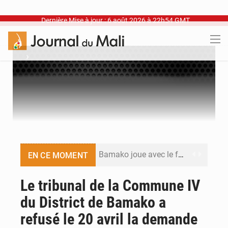
Dernière Mise à jour : 6 août 2026 à 22h54 GMT
›
Bamako joue avec le feu
EN CE MOMENT
Blanchisseries à Bamako : la traçabilité du linge en question
Le tribunal de la Commune IV
du District de Bamako a
Dr Abdrahamane Tamboura, économiste
refusé le 20 avril la demande
Ports ouest-africains : la bataille du fret sahélien