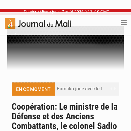
Dernière Mise à jour : 7 août 2026 à 11h10 GMT
›
Bamako joue avec le feu
EN CE MOMENT
Blanchisseries à Bamako : la traçabilité du linge en question
Coopération: Le ministre de la
Défense et des Anciens
Dr Abdrahamane Tamboura, économiste
Combattants, le colonel Sadio
Ports ouest-africains : la bataille du fret sahélien