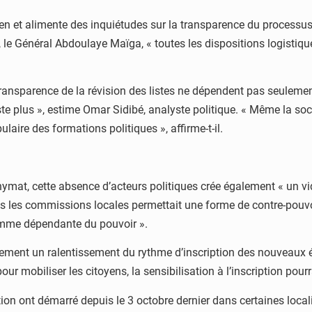
en et alimente des inquiétudes sur la transparence du processus.
on, le Général Abdoulaye Maïga, « toutes les dispositions logistiqu
ransparence de la révision des listes ne dépendent pas seulemen
iste plus », estime Omar Sidibé, analyste politique. « Même la soc
ulaire des formations politiques », affirme-t-il.
nymat, cette absence d’acteurs politiques crée également « un vide
ans les commissions locales permettait une forme de contre-pouvo
omme dépendante du pouvoir ».
galement un ralentissement du rythme d’inscription des nouveaux
 pour mobiliser les citoyens, la sensibilisation à l’inscription po
tion ont démarré depuis le 3 octobre dernier dans certaines loca