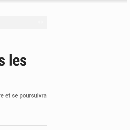
nge en question
s les
ien
ouronne à Abidjan
re et se poursuivra