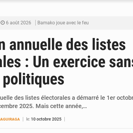
6 août 2026
Bamako joue avec le feu
6 août 2026
Blanchisseries à Bamako : la traçabilité du li
n annuelle des listes
6 août 2026
Dr Abdrahamane Tamboura, économiste
ales : Un exercice san
6 août 2026
Ports ouest-africains : la bataille du fret sahél
 politiques
6 août 2026
AfroBasket U18 : Le Mali défend sa double c
uelle des listes électorales a démarré le 1er octob
cembre 2025. Mais cette année,…
le:
10 octobre 2025
MAGUIRAGA