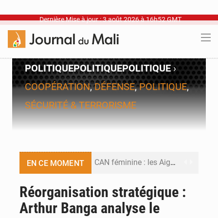
Dernière Mise à jour : 3 août 2026 à 16h52 GMT
POLITIQUE
POLITIQUE
POLITIQUE
›
COOPÉRATION
,
DÉFENSE
,
POLITIQUE
,
SÉCURITÉ & TERRORISME
CAN féminine : les Aigles Dames se relancent
EN CE MOMENT
Visas américains : les dossiers maliens transférés à Dakar
Réorganisation stratégique :
Arthur Banga analyse le
Hivernage : l’anticipation des crues à l’épreuve