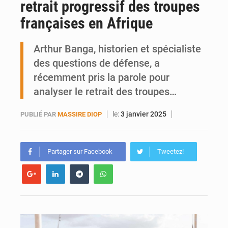
retrait progressif des troupes
Mobilité étudiante : une présence africaine en hausse dans les universités russes
françaises en Afrique
Emploi des jeunes au Mali : des compétences encore difficiles à valoriser
Arthur Banga, historien et spécialiste
des questions de défense, a
récemment pris la parole pour
analyser le retrait des troupes…
le:
3 janvier 2025
PUBLIÉ PAR
MASSIRE DIOP
Partager sur Facebook
Tweetez!