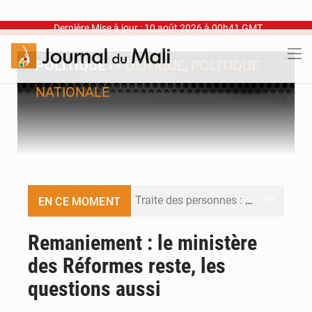
Dernière Mise à jour : 10 août 2026 à 00h41 GMT
POLITIQUE
›
POLITIQUE
,
POLITIQUE
NATIONALE
Traite des personnes : les futurs journalistes face aux nouveaux pièges
EN CE MOMENT
Abdoulaye Salam Maïga : « Adama Fomba était l’épine dorsale du combat pour l’article 39 »
Remaniement : le ministère
des Réformes reste, les
Intégration des ex-miliciens dans l’armée malienne : un pari stratégique à haut risque entre symbolique et réalité opérationnelle
questions aussi
Bamako joue avec le feu