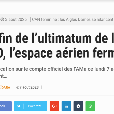
3 août 2026
CAN féminine : les Aigles Dames se relancent
3 août 2026
Visas américains : les dossiers maliens trans
fin de l’ultimatum de 
3 août 2026
Hivernage : l’anticipation des crues à l’épreuv
 l’espace aérien fer
3 août 2026
Mobilité étudiante : une présence africaine en hausse dans 
3 août 2026
Emploi des jeunes au Mali : des compétences encore d
cation sur le compte officiel des FAMa ce lundi 7 ao
ont…
le:
7 août 2023
ÏDARA
book
Tweetez!