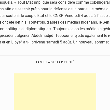
esquels. « Tout Etat impliqué sera considéré comme cobelligérant 
ns afin de se tenir prêts pour la défense de la patrie. Le même
soutenir le coup d’Etat et le CNSP. Vendredi 4 août, à l’issue d
ont été définis. Toutefois, d’après des médias nigérians, le Sén
ion politique et diplomatique ». Toujours selon les médias nigéria
e président algérien Abdelmadjid Tebboune rejette également le rec
ie et en Libye” a t-il prévenu samedi 5 août. Un nouveau sommet 
LA SUITE APRÈS LA PUBLICITÉ