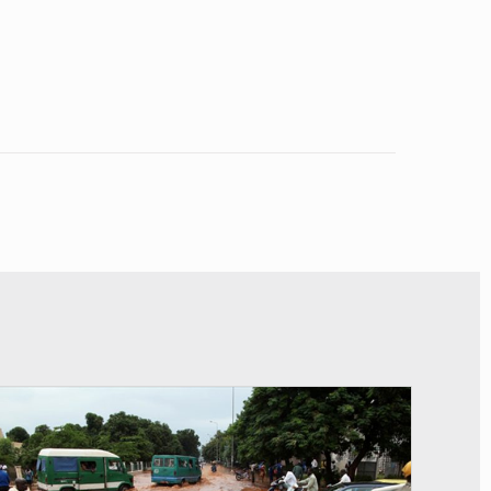
© JDM