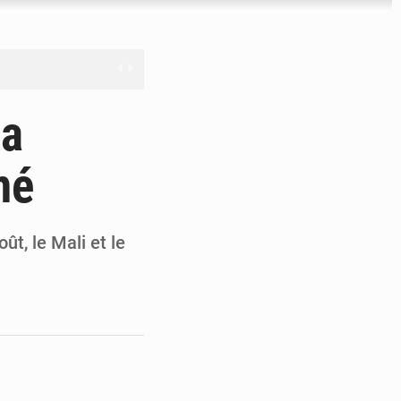
férés à Dakar
la
e
mé
les universités russes
ifficiles à valoriser
ût, le Mali et le