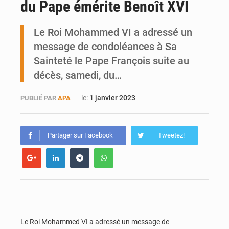
du Pape émérite Benoît XVI
Mobilité étudiante : une présence africaine en hausse dans les universités russes
Le Roi Mohammed VI a adressé un
Emploi des jeunes au Mali : des compétences encore difficiles à valoriser
message de condoléances à Sa
Sainteté le Pape François suite au
décès, samedi, du…
le:
1 janvier 2023
PUBLIÉ PAR
APA
Partager sur Facebook
Tweetez!
Le Roi Mohammed VI a adressé un message de