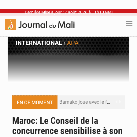
Dernière Mise à jour : 7 août 2026 à 11h10 GMT
INTERNATIONAL
›
APA
Bamako joue avec le feu
EN CE MOMENT
Blanchisseries à Bamako : la traçabilité du linge en question
Maroc: Le Conseil de la
concurrence sensibilise à son
Dr Abdrahamane Tamboura, économiste