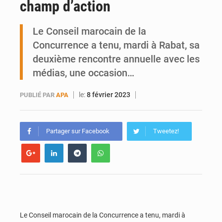
champ d’action
Ports ouest-africains : la bataille du fret sahélien
Le Conseil marocain de la
AfroBasket U18 : Le Mali défend sa double couronne à Abidjan
Concurrence a tenu, mardi à Rabat, sa
deuxième rencontre annuelle avec les
médias, une occasion…
le:
8 février 2023
PUBLIÉ PAR
APA
Partager sur Facebook
Tweetez!
Le Conseil marocain de la Concurrence a tenu, mardi à