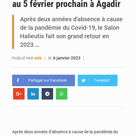
au 5 février prochain à Agadir
Mobilité étudiante : une présence africaine en hausse dans les universités russes
Après deux années d'absence à cause
Emploi des jeunes au Mali : des compétences encore difficiles à valoriser
de la pandémie du Covid-19, le Salon
Halieutis fait son grand retour en
2023.…
le:
6 janvier 2023
PUBLIÉ PAR
APA
Partager sur Facebook
Tweetez!
Après deux années d’absence à cause de la pandémie du