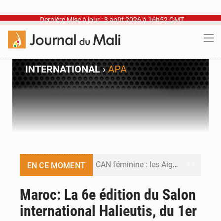
Dernière Mise à jour : 3 août 2026 à 16h52 GMT
INTERNATIONAL
›
APA
CAN féminine : les Aigles Dames se relancent
EN CE MOMENT
Visas américains : les dossiers maliens transférés à Dakar
Maroc: La 6e édition du Salon
international Halieutis, du 1er
Hivernage : l’anticipation des crues à l’épreuve