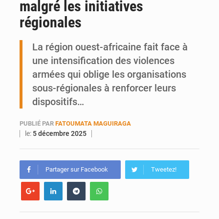
malgré les initiatives
Ports ouest-africains : la bataille du fret sahélien
régionales
AfroBasket U18 : Le Mali défend sa double couronne à Abidjan
La région ouest-africaine fait face à
une intensification des violences
armées qui oblige les organisations
sous-régionales à renforcer leurs
dispositifs…
PUBLIÉ PAR
FATOUMATA MAGUIRAGA
le:
5 décembre 2025
Partager sur Facebook
Tweetez!