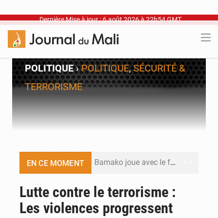
Dernière Mise à jour : 6 août 2026 à 22h54 GMT
POLITIQUE
›
POLITIQUE
,
SÉCURITÉ &
TERRORISME
Bamako joue avec le feu
EN CE MOMENT
Blanchisseries à Bamako : la traçabilité du linge en question
Lutte contre le terrorisme :
Les violences progressent
Dr Abdrahamane Tamboura, économiste