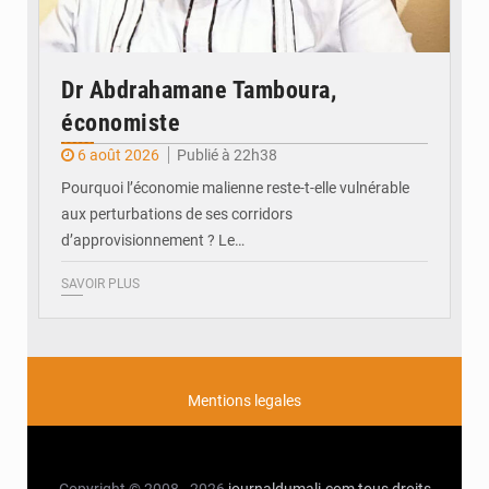
Dr Abdrahamane Tamboura,
économiste
6 août 2026
Publié à 22h38
Pourquoi l’économie malienne reste-t-elle vulnérable
aux perturbations de ses corridors
d’approvisionnement ? Le…
SAVOIR PLUS
Mentions legales
Copyright © 2008 - 2026
journaldumali.com
tous droits