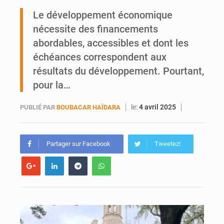
Bamako joue avec le feu
Le développement économique
nécessite des financements
Blanchisseries à Bamako : la traçabilité du linge en question
abordables, accessibles et dont les
échéances correspondent aux
résultats du développement. Pourtant,
pour la…
le:
4 avril 2025
PUBLIÉ PAR
BOUBACAR HAÏDARA
Partager sur Facebook
Tweetez!