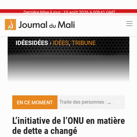
Dernière Mise à jour : 10 août 2026 à 00h41 GMT
IDÉES
IDÉES
›
IDÉES
,
TRIBUNE
Traite des personnes : les futurs journalistes face aux nouveaux pièges
EN CE MOMENT
Abdoulaye Salam Maïga : « Adama Fomba était l’épine dorsale du combat pour l’article 39 »
L’initiative de l’ONU en matière
de dette a changé
Intégration des ex-miliciens dans l’armée malienne : un pari stratégique à haut risque entre symbolique et réalité opérationnelle