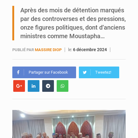
Après des mois de détention marqués
AfroBasket U18 : Le Mali défend sa double couronne à Abidjan
par des controverses et des pressions,
onze figures politiques, dont d’anciens
ministres comme Moustapha…
le:
6 décembre 2024
PUBLIÉ PAR
MASSIRE DIOP
Partager sur Facebook
Tweetez!