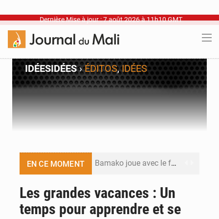
Dernière Mise à jour : 7 août 2026 à 11h10 GMT
IDÉES
IDÉES
›
ÉDITOS
,
IDÉES
Bamako joue avec le feu
EN CE MOMENT
Blanchisseries à Bamako : la traçabilité du linge en question
Les grandes vacances : Un
temps pour apprendre et se
Dr Abdrahamane Tamboura, économiste