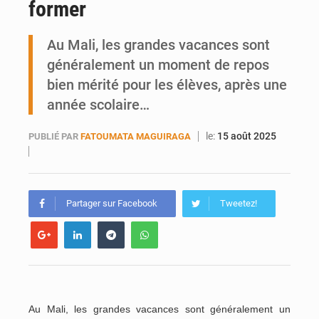
former
Ports ouest-africains : la bataille du fret sahélien
Au Mali, les grandes vacances sont
AfroBasket U18 : Le Mali défend sa double couronne à Abidjan
généralement un moment de repos
bien mérité pour les élèves, après une
année scolaire…
le:
15 août 2025
PUBLIÉ PAR
FATOUMATA MAGUIRAGA
Partager sur Facebook
Tweetez!
Au Mali, les grandes vacances sont généralement un