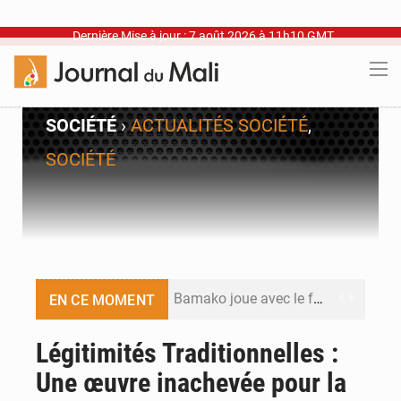
Dernière Mise à jour : 7 août 2026 à 11h10 GMT
SOCIÉTÉ
›
ACTUALITÉS SOCIÉTÉ
,
SOCIÉTÉ
Bamako joue avec le feu
EN CE MOMENT
Blanchisseries à Bamako : la traçabilité du linge en question
Légitimités Traditionnelles :
Une œuvre inachevée pour la
Dr Abdrahamane Tamboura, économiste