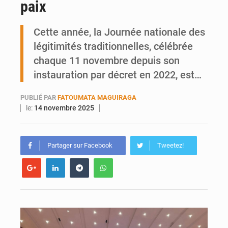
paix
Ports ouest-africains : la bataille du fret sahélien
Cette année, la Journée nationale des
AfroBasket U18 : Le Mali défend sa double couronne à Abidjan
légitimités traditionnelles, célébrée
chaque 11 novembre depuis son
instauration par décret en 2022, est…
PUBLIÉ PAR
FATOUMATA MAGUIRAGA
le:
14 novembre 2025
Partager sur Facebook
Tweetez!