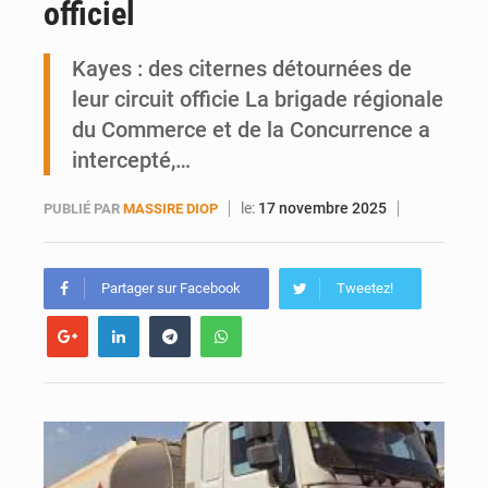
officiel
Mobilité étudiante : une présence africaine en hausse dans les universités russes
Kayes : des citernes détournées de
Emploi des jeunes au Mali : des compétences encore difficiles à valoriser
leur circuit officie La brigade régionale
du Commerce et de la Concurrence a
intercepté,…
le:
17 novembre 2025
PUBLIÉ PAR
MASSIRE DIOP
Partager sur Facebook
Tweetez!