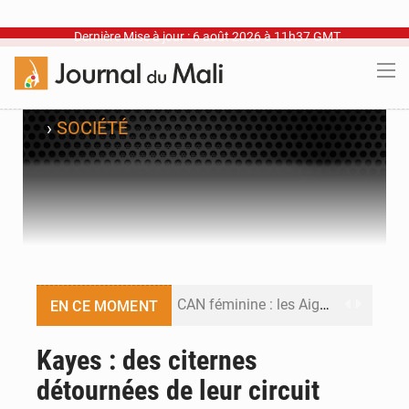
Dernière Mise à jour : 6 août 2026 à 11h37 GMT
›
SOCIÉTÉ
CAN féminine : les Aigles Dames se relancent
EN CE MOMENT
Visas américains : les dossiers maliens transférés à Dakar
Kayes : des citernes
détournées de leur circuit
Hivernage : l’anticipation des crues à l’épreuve