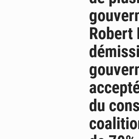
gouvern
Robert
démissi
gouvern
accepté
du cons
coaliti