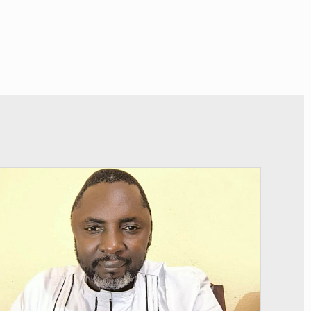
© Daou