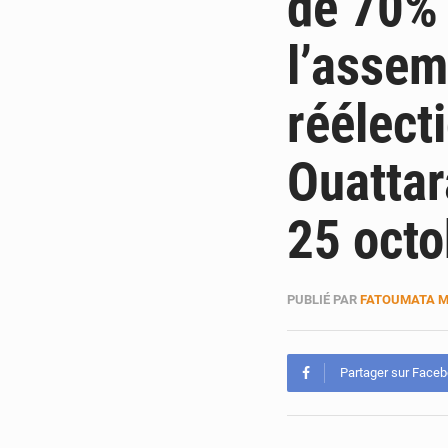
de 70% 
l’assem
réélect
Ouattar
25 octo
PUBLIÉ PAR
FATOUMATA 
Partager sur Face