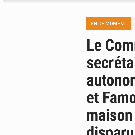
EN CE MOMENT
Le Com
secréta
autonom
et Famo
maison 
disparu