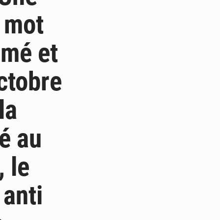
n mot
amé et
ctobre
la
ué au
 le
 anti