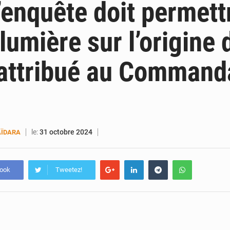
 L’enquête doit permett
 lumière sur l’origine 
 attribué au Command
le:
31 octobre 2024
ÏDARA
book
Tweetez!