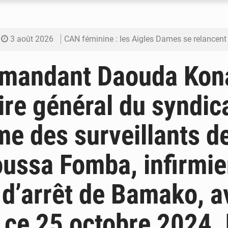
3 août 2026
CAN féminine : les Aigles Dames se relancent
3 août 2026
Visas américains : les dossiers maliens trans
mandant Daouda Kona
3 août 2026
Hivernage : l’anticipation des crues à l’épreuv
ire général du syndic
3 août 2026
Mobilité étudiante : une présence africaine en hausse dans 
e des surveillants d
3 août 2026
Emploi des jeunes au Mali : des compétences encore d
ussa Fomba, infirmier
d’arrêt de Bamako, a
 ce 25 octobre 2024.