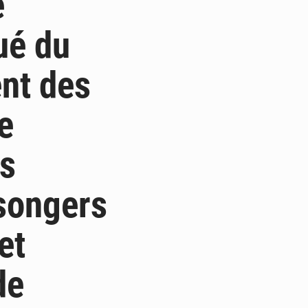
e
ué du
ent des
e
es
songers
et
de