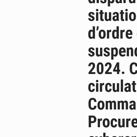
situati
d’ordre
suspend
2024. C
circula
Comman
Procure