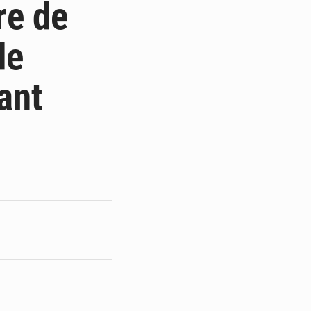
re de
de
ant