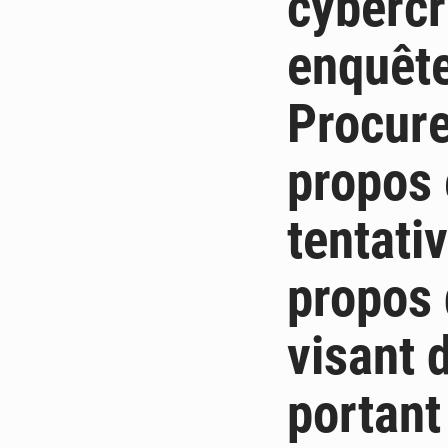
cybercr
enquête
Procure
propos 
tentati
propos 
visant 
portant 