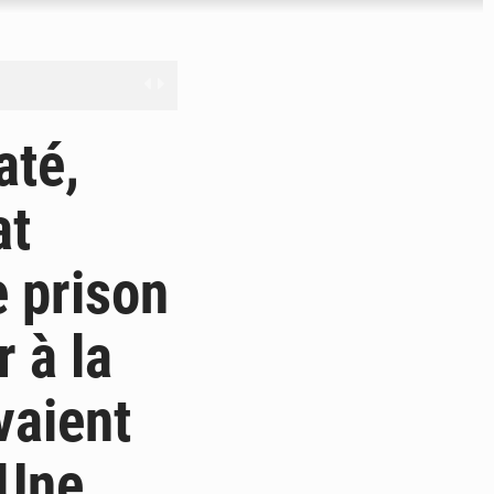
férés à Dakar
té,
e
at
les universités russes
e prison
ifficiles à valoriser
 à la
vaient
 Une