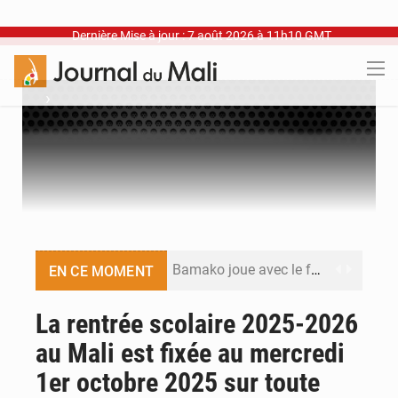
Dernière Mise à jour : 7 août 2026 à 11h10 GMT
›
Bamako joue avec le feu
EN CE MOMENT
Blanchisseries à Bamako : la traçabilité du linge en question
La rentrée scolaire 2025-2026
au Mali est fixée au mercredi
Dr Abdrahamane Tamboura, économiste
1er octobre 2025 sur toute
Ports ouest-africains : la bataille du fret sahélien