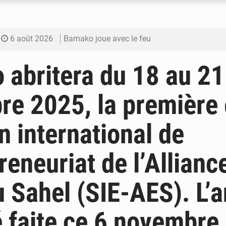
6 août 2026
Bamako joue avec le feu
6 août 2026
Blanchisseries à Bamako : la traçabilité du li
abritera du 18 au 21
6 août 2026
Dr Abdrahamane Tamboura, économiste
e 2025, la première 
6 août 2026
Ports ouest-africains : la bataille du fret sahél
n international de
6 août 2026
AfroBasket U18 : Le Mali défend sa double c
preneuriat de l’Allianc
u Sahel (SIE-AES). L’
é faite ce 6 novembre 