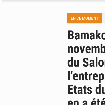
EN CE MOMENT
Bamako 
novembr
du Salo
l’entre
Etats d
en a ét