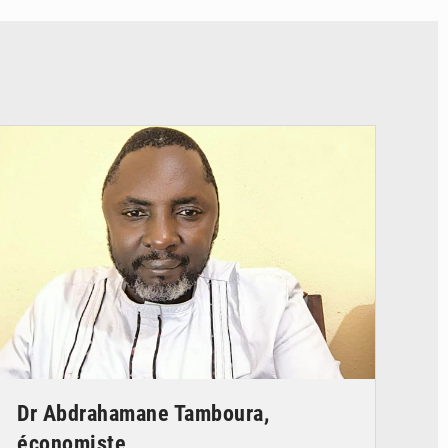
© Daou
Dr Abdrahamane Tamboura,
économiste