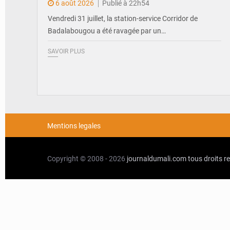
6 août 2026
Publié à 22h54
Vendredi 31 juillet, la station-service Corridor de
Badalabougou a été ravagée par un…
SAVOIR PLUS
Mentions legales
Copyright © 2008 - 2026
journaldumali.com
tous droits r