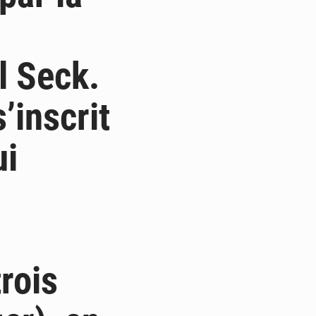
l Seck.
’inscrit
ui
rois