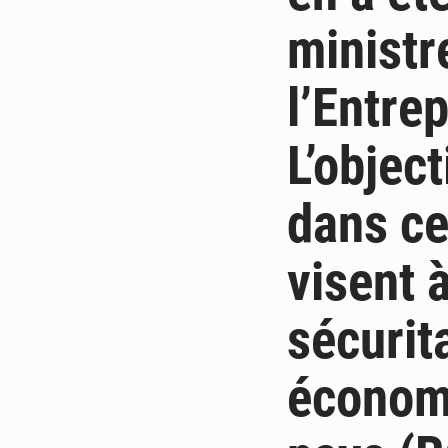
ministr
l’Entre
L’object
dans ce
visent à
sécurita
économ