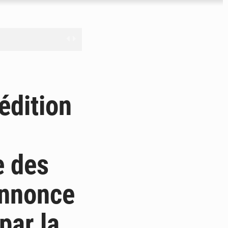
nge en question
édition
ien
ouronne à Abidjan
e des
annonce
par la