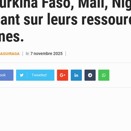
urkina Faso, Mali, Nig
ant sur leurs ressour
nes.
le:
7 novembre 2025
MAGUIRAGA
book
Tweetez!