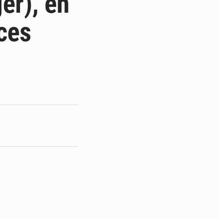
er), en
ces