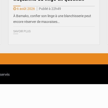
6 août 2026
Publié à 22h49
À Bamako, confier son linge à une blanchisserie peut
encore réserver de mauvaises…
SAVOIR PLUS
eservés