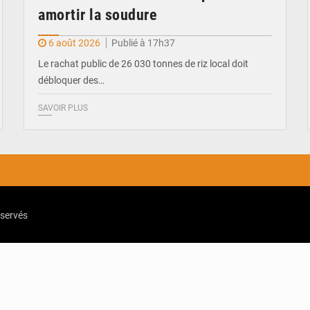
amortir la soudure
6 août 2026
Publié à 17h37
Le rachat public de 26 030 tonnes de riz local doit
débloquer des…
SAVOIR PLUS
eservés