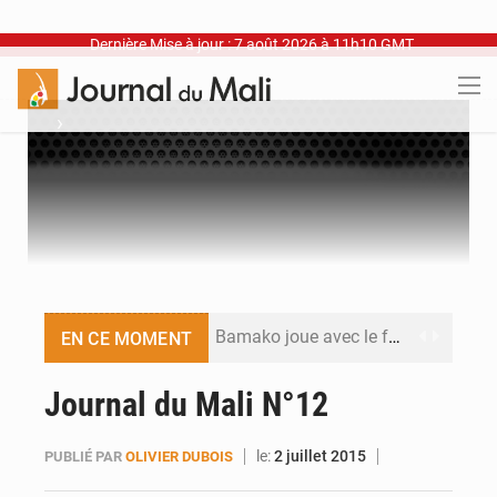
Dernière Mise à jour : 7 août 2026 à 11h10 GMT
›
Bamako joue avec le feu
EN CE MOMENT
Blanchisseries à Bamako : la traçabilité du linge en question
Journal du Mali N°12
Dr Abdrahamane Tamboura, économiste
le:
2 juillet 2015
PUBLIÉ PAR
OLIVIER DUBOIS
Ports ouest-africains : la bataille du fret sahélien