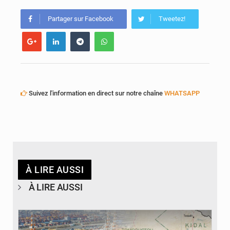
AfroBasket U18 : Le Mali défend sa double couronne à Abidjan
Partager sur Facebook
Tweetez!
Suivez l'information en direct sur notre chaîne
WHATSAPP
À LIRE AUSSI
À LIRE AUSSI
© JDM