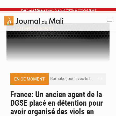
Dernière Mise à jour : 6 août 2026 à 22h54 GMT
›
INTERNATIONAL
Bamako joue avec le feu
EN CE MOMENT
Blanchisseries à Bamako : la traçabilité du linge en question
France: Un ancien agent de la
DGSE placé en détention pour
Dr Abdrahamane Tamboura, économiste
avoir organisé des viols en
Ports ouest-africains : la bataille du fret sahélien