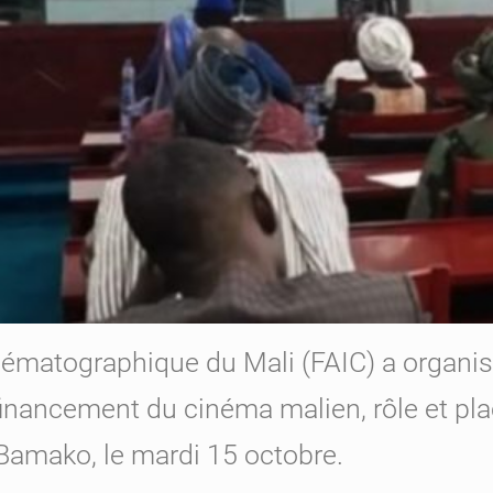
inématographique du Mali (FAIC) a organi
inancement du cinéma malien, rôle et pla
Bamako, le mardi 15 octobre.