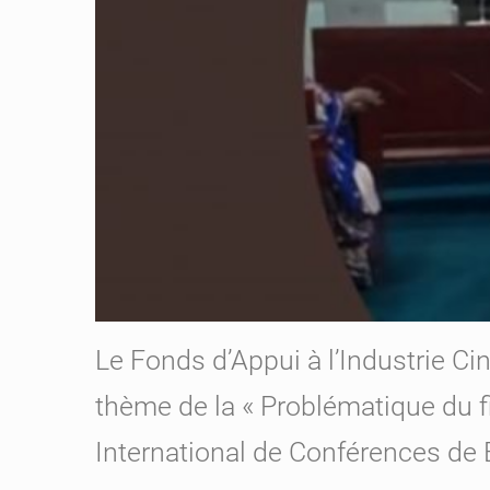
Le Fonds d’Appui à l’Industrie C
thème de la « Problématique du f
International de Conférences de 