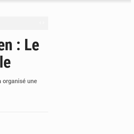
nge en question
n : Le
le
ien
ouronne à Abidjan
a organisé une