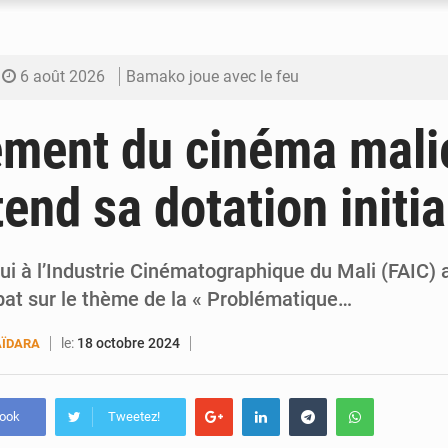
6 août 2026
Bamako joue avec le feu
6 août 2026
Blanchisseries à Bamako : la traçabilité du li
ment du cinéma malie
6 août 2026
Dr Abdrahamane Tamboura, économiste
tend sa dotation initia
6 août 2026
Ports ouest-africains : la bataille du fret sahél
6 août 2026
AfroBasket U18 : Le Mali défend sa double c
ui à l’Industrie Cinématographique du Mali (FAIC) 
at sur le thème de la « Problématique…
le:
18 octobre 2024
ÏDARA
book
Tweetez!