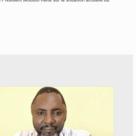
© Daou