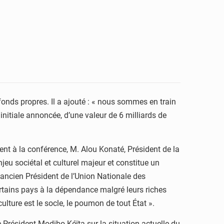
 fonds propres. Il a ajouté : « nous sommes en train
initiale annoncée, d’une valeur de 6 milliards de
t à la conférence, M. Alou Konaté, Président de la
eu sociétal et culturel majeur et constitue un
 ancien Président de l’Union Nationale des
rtains pays à la dépendance malgré leurs riches
culture est le socle, le poumon de tout État ».
e Président Modibo Kéïta sur la situation actuelle du