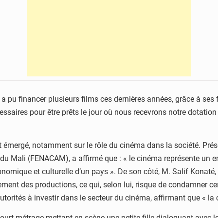
C a pu financer plusieurs films ces dernières années, grâce à ses
ssaires pour être prêts le jour où nous recevrons notre dotation 
mergé, notamment sur le rôle du cinéma dans la société. Présen
du Mali (FENACAM), a affirmé que : « le cinéma représente un enj
nomique et culturelle d’un pays ». De son côté, M. Salif Konaté,
ent des productions, ce qui, selon lui, risque de condamner ce
 autorités à investir dans le secteur du cinéma, affirmant que « la 
ourt-métrage mettant en scène une petite fille dialoguant avec l