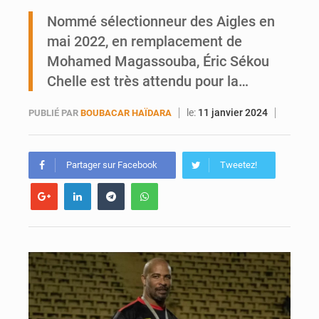
Ports ouest-africains : la bataille du fret sahélien
Nommé sélectionneur des Aigles en
mai 2022, en remplacement de
AfroBasket U18 : Le Mali défend sa double couronne à Abidjan
Mohamed Magassouba, Éric Sékou
Chelle est très attendu pour la…
le:
11 janvier 2024
PUBLIÉ PAR
BOUBACAR HAÏDARA
Partager sur Facebook
Tweetez!