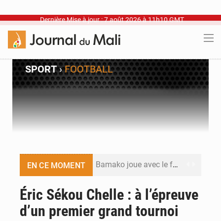
Dernière Mise à jour : 7 août 2026 à 11h10 GMT
SPORT
›
FOOTBALL
Bamako joue avec le feu
EN CE MOMENT
Blanchisseries à Bamako : la traçabilité du linge en question
Éric Sékou Chelle : à l’épreuve
d’un premier grand tournoi
Dr Abdrahamane Tamboura, économiste