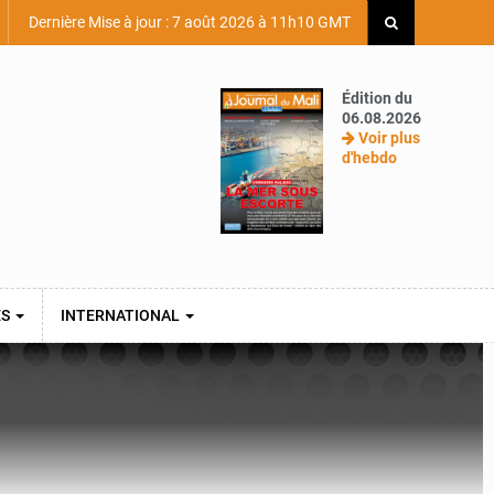
Dernière Mise à jour : 7 août 2026 à 11h10 GMT
Édition du
06.08.2026
Voir plus
d'hebdo
ES
INTERNATIONAL