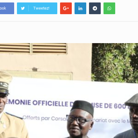
book
Tweetez!