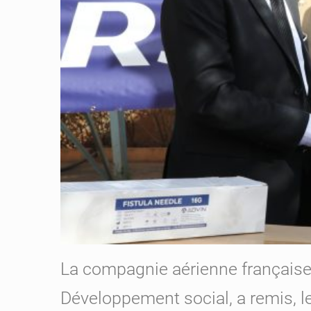
La compagnie aérienne française C
Développement social, a remis, l