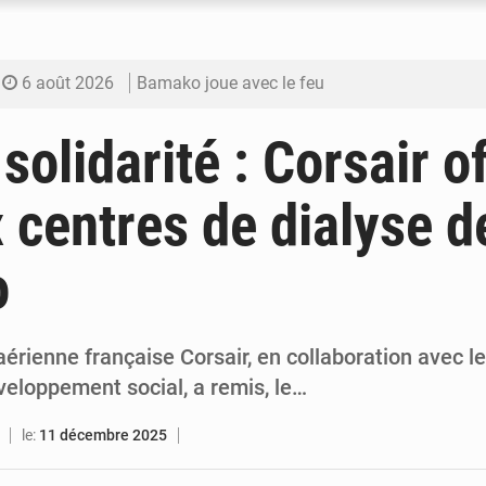
6 août 2026
Bamako joue avec le feu
6 août 2026
Blanchisseries à Bamako : la traçabilité du li
 solidarité : Corsair o
6 août 2026
Dr Abdrahamane Tamboura, économiste
x centres de dialyse d
6 août 2026
Ports ouest-africains : la bataille du fret sahél
ko
6 août 2026
AfroBasket U18 : Le Mali défend sa double c
rienne française Corsair, en collaboration avec le
veloppement social, a remis, le…
le:
11 décembre 2025