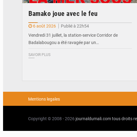
Bamako joue avec le feu
6 août 2026
Publié à 22h54
Vendredi 31 juillet, la station-service Corridor de
Badalabougou a été ravagée par un…
SAVOIR PLUS
Mentions legales
Copyright © 2008 - 2026
journaldumali.com
tous droits r