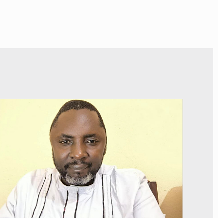
© Daou