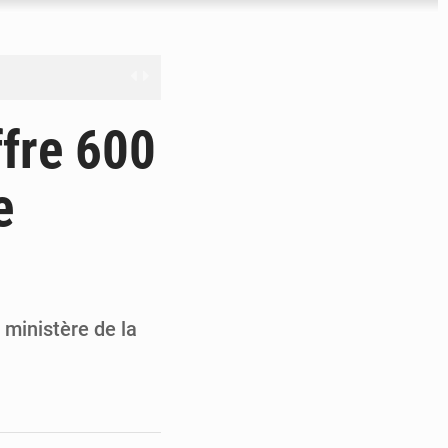
nge en question
ffre 600
e
ien
ouronne à Abidjan
 ministère de la