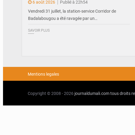
6 août 2026
Publié à 22h54
Vendredi 31 juillet, la station-service Corridor de
Badalabougou a été ravagée par un…
SAVOIR PLUS
Mentions legales
Copyright © 2008 - 2026
journaldumali.com
tous droits r