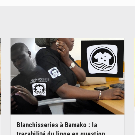
© JDM
Blanchisseries à Bamako : la
traçabilité du linge en question