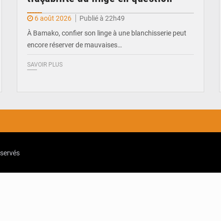
6 août 2026
Publié à 22h49
À Bamako, confier son linge à une blanchisserie peut
encore réserver de mauvaises…
SAVOIR PLUS
eservés