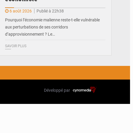
6 août 2026
Publié à 22h38
Pourquoi l’économie malienne reste-t-elle vulnérable
aux perturbations de ses corridors
d’approvisionnement ? Le…
SAVOIR PLUS
Développé par