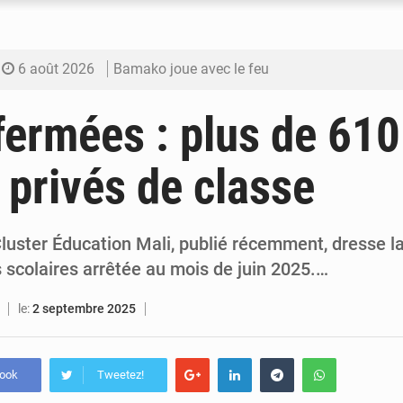
6 août 2026
Bamako joue avec le feu
6 août 2026
Blanchisseries à Bamako : la traçabilité du li
fermées : plus de 61
6 août 2026
Dr Abdrahamane Tamboura, économiste
 privés de classe
6 août 2026
Ports ouest-africains : la bataille du fret sahél
6 août 2026
AfroBasket U18 : Le Mali défend sa double c
luster Éducation Mali, publié récemment, dresse la
 scolaires arrêtée au mois de juin 2025.…
le:
2 septembre 2025
book
Tweetez!