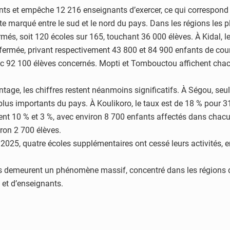
ts et empêche 12 216 enseignants d’exercer, ce qui correspond 
te marqué entre le sud et le nord du pays. Dans les régions les p
més, soit 120 écoles sur 165, touchant 36 000 élèves. À Kidal, l
fermée, privant respectivement 43 800 et 84 900 enfants de cou
 avec 92 100 élèves concernés. Mopti et Tombouctou affichent cha
tage, les chiffres restent néanmoins significatifs. À Ségou, se
plus importants du pays. À Koulikoro, le taux est de 18 % pour 3
ment 10 % et 3 %, avec environ 8 700 enfants affectés dans chacun
ron 2 700 élèves.
2025, quatre écoles supplémentaires ont cessé leurs activités, e
s demeurent un phénomène massif, concentré dans les régions d
 et d’enseignants.