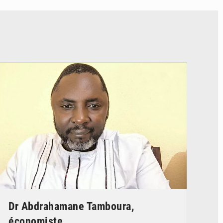
© Daou
Dr Abdrahamane Tamboura,
économiste