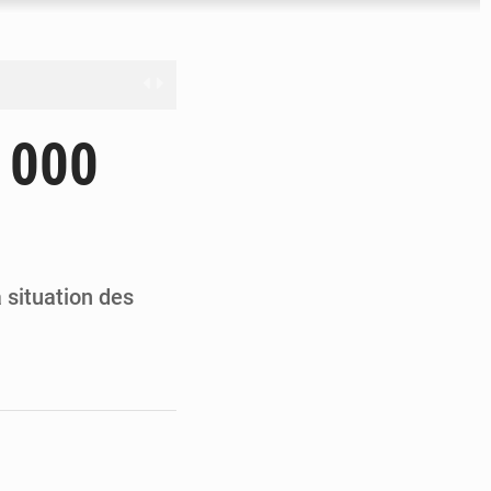
nge en question
0 000
ien
ouronne à Abidjan
 situation des