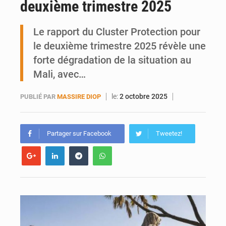
deuxième trimestre 2025
Ports ouest-africains : la bataille du fret sahélien
Le rapport du Cluster Protection pour
AfroBasket U18 : Le Mali défend sa double couronne à Abidjan
le deuxième trimestre 2025 révèle une
forte dégradation de la situation au
Mali, avec…
le:
2 octobre 2025
PUBLIÉ PAR
MASSIRE DIOP
Partager sur Facebook
Tweetez!