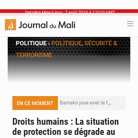
Dernière Mise à jour : 7 août 2026 à 11h10 GMT
POLITIQUE
›
POLITIQUE
,
SÉCURITÉ &
TERRORISME
Bamako joue avec le feu
EN CE MOMENT
Blanchisseries à Bamako : la traçabilité du linge en question
Droits humains : La situation
de protection se dégrade au
Dr Abdrahamane Tamboura, économiste