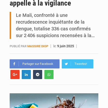
appelle à la vigilance
Ports ouest-africains : la bataille du fret sahélien
Le Mali, confronté à une
AfroBasket U18 : Le Mali défend sa double couronne à Abidjan
recrudescence inquiétante de la
dengue, totalise 336 cas confirmés
sur 2 406 suspicions recensées à la…
le:
9 juin 2025
PUBLIÉ PAR
MASSIRE DIOP
Partager sur Facebook
Tweetez!