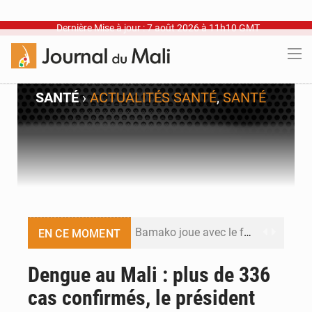
Dernière Mise à jour : 7 août 2026 à 11h10 GMT
SANTÉ
›
ACTUALITÉS SANTÉ
,
SANTÉ
Bamako joue avec le feu
EN CE MOMENT
Blanchisseries à Bamako : la traçabilité du linge en question
Dengue au Mali : plus de 336
cas confirmés, le président
Dr Abdrahamane Tamboura, économiste