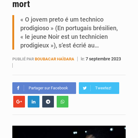
mort
Ports ouest-africains : la bataille du fret sahélien
« O jovem preto é um technico
AfroBasket U18 : Le Mali défend sa double couronne à Abidjan
prodigioso » (En portugais brésilien,
« le jeune Noir est un technicien
prodigieux »), s’est écrié au…
le:
7 septembre 2023
PUBLIÉ PAR
BOUBACAR HAÏDARA
Partager sur Facebook
Tweetez!