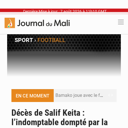
Dernière Mise à jour : 7 août 2026 à 11h10 GMT
SPORT
›
FOOTBALL
Bamako joue avec le feu
EN CE MOMENT
Blanchisseries à Bamako : la traçabilité du linge en question
Décès de Salif Keita :
l’indomptable dompté par la
Dr Abdrahamane Tamboura, économiste