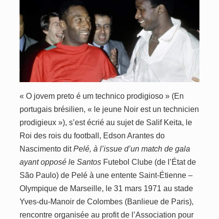
«
O jovem preto é um t
e
chnico prodigioso
» (
E
n
portugais brésilien, « le jeune Noir est un technicien
prodigieux »), s’est écrié au sujet de Salif K
ei
ta, le
Roi des rois du football, Edson Arantes do
Nascimento dit
Pelé
, à l’issue d’un match de gala
ayant opposé l
e
Santos
Futebol Clube (d
e
l’État de
São Paulo) de Pelé à une entente Saint-Étienne –
Olympique de Marseille, le 31 mars 1971 au stade
Yves-du-Manoir de Colombes (Banlieue de Paris),
rencontre organisée au profit de l’Association pour