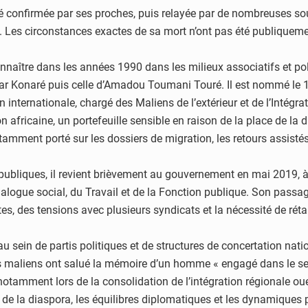
onfirmée par ses proches, puis relayée par de nombreuses sourc
ue. Les circonstances exactes de sa mort n’ont pas été publiquem
naître dans les années 1990 dans les milieux associatifs et pol
r Konaré puis celle d’Amadou Toumani Touré. Il est nommé le 1
 internationale, chargé des Maliens de l’extérieur et de l’Intégrat
ion africaine, un portefeuille sensible en raison de la place de l
amment porté sur les dossiers de migration, les retours assistés,
ubliques, il revient brièvement au gouvernement en mai 2019, à l
ialogue social, du Travail et de la Fonction publique. Son passa
es, des tensions avec plusieurs syndicats et la nécessité de réta
sein de partis politiques et de structures de concertation nati
s maliens ont salué la mémoire d’un homme « engagé dans le servi
 notamment lors de la consolidation de l’intégration régionale oue
le de la diaspora, les équilibres diplomatiques et les dynamique