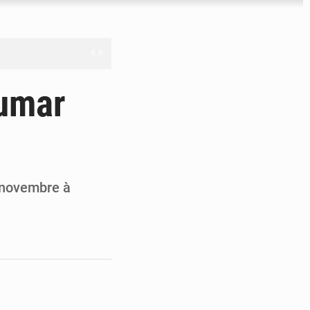
férés à Dakar
Oumar
e
les universités russes
ifficiles à valoriser
 novembre à