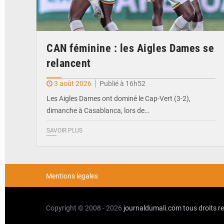
CAN féminine : les Aigles Dames se
relancent
3 août 2026
Publié à 16h52
Les Aigles Dames ont dominé le Cap-Vert (3-2),
dimanche à Casablanca, lors de…
SAVOIR PLUS
Mentions legales
Copyright © 2008 - 2026
journaldumali.com
tous droits r