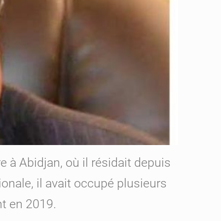
 Abidjan, où il résidait depuis
onale, il avait occupé plusieurs
t en 2019.