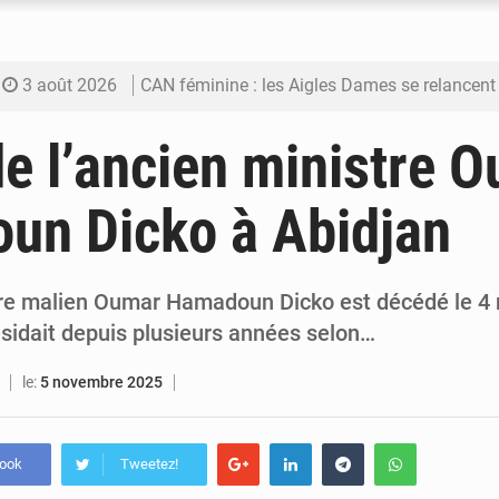
3 août 2026
CAN féminine : les Aigles Dames se relancent
3 août 2026
Visas américains : les dossiers maliens trans
e l’ancien ministre 
3 août 2026
Hivernage : l’anticipation des crues à l’épreuv
un Dicko à Abidjan
3 août 2026
Mobilité étudiante : une présence africaine en hausse dans 
3 août 2026
Emploi des jeunes au Mali : des compétences encore d
tre malien Oumar Hamadoun Dicko est décédé le 4
résidait depuis plusieurs années selon…
le:
5 novembre 2025
book
Tweetez!