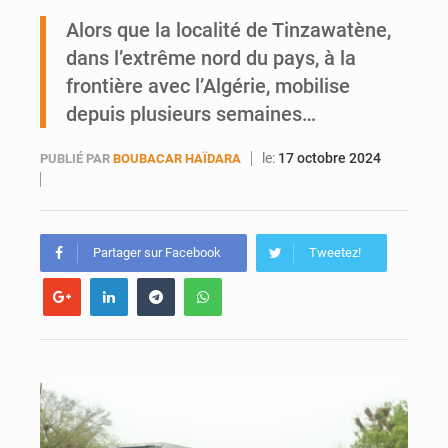
Mobilité étudiante : une présence africaine en hausse dans les universités russes
Alors que la localité de Tinzawatène,
dans l’extrême nord du pays, à la
Emploi des jeunes au Mali : des compétences encore difficiles à valoriser
frontière avec l’Algérie, mobilise
depuis plusieurs semaines…
le:
17 octobre 2024
PUBLIÉ PAR
BOUBACAR HAÏDARA
Partager sur Facebook
Tweetez!