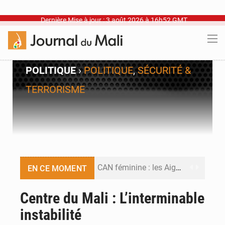
Dernière Mise à jour : 3 août 2026 à 16h52 GMT
POLITIQUE
›
POLITIQUE
,
SÉCURITÉ &
TERRORISME
CAN féminine : les Aigles Dames se relancent
EN CE MOMENT
Visas américains : les dossiers maliens transférés à Dakar
Centre du Mali : L’interminable
instabilité
Hivernage : l’anticipation des crues à l’épreuve