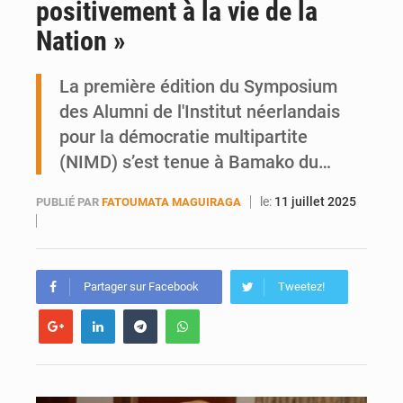
positivement à la vie de la
Ports ouest-africains : la bataille du fret sahélien
Nation »
AfroBasket U18 : Le Mali défend sa double couronne à Abidjan
La première édition du Symposium
des Alumni de l'Institut néerlandais
pour la démocratie multipartite
(NIMD) s’est tenue à Bamako du…
le:
11 juillet 2025
PUBLIÉ PAR
FATOUMATA MAGUIRAGA
Partager sur Facebook
Tweetez!