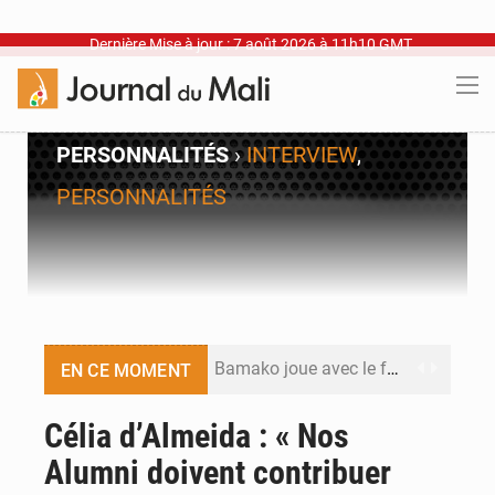
Dernière Mise à jour : 7 août 2026 à 11h10 GMT
PERSONNALITÉS
›
INTERVIEW
,
PERSONNALITÉS
Bamako joue avec le feu
EN CE MOMENT
Blanchisseries à Bamako : la traçabilité du linge en question
Célia d’Almeida : « Nos
Alumni doivent contribuer
Dr Abdrahamane Tamboura, économiste