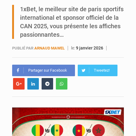
Ports ouest-africains : la bataille du fret sahélien
1xBet, le meilleur site de paris sportifs
international et sponsor officiel de la
AfroBasket U18 : Le Mali défend sa double couronne à Abidjan
CAN 2025, vous présente les affiches
passionnantes…
le:
9 janvier 2026
PUBLIÉ PAR
ARNAUD MAWEL
Partager sur Facebook
Tweetez!