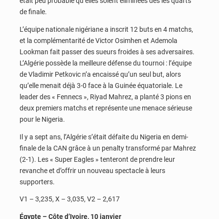
était peu probable qu’elles soient éliminées dès les quarts
de finale.
L’équipe nationale nigériane a inscrit 12 buts en 4 matchs,
et la complémentarité de Victor Osimhen et Ademola
Lookman fait passer des sueurs froides à ses adversaires.
L’Algérie possède la meilleure défense du tournoi : l’équipe
de Vladimir Petkovic n’a encaissé qu’un seul but, alors
qu’elle menait déjà 3-0 face à la Guinée équatoriale. Le
leader des « Fennecs », Riyad Mahrez, a planté 3 pions en
deux premiers matchs et représente une menace sérieuse
pour le Nigeria.
Il y a sept ans, l’Algérie s’était défaite du Nigeria en demi-
finale de la CAN grâce à un penalty transformé par Mahrez
(2-1). Les « Super Eagles » tenteront de prendre leur
revanche et d’offrir un nouveau spectacle à leurs
supporters.
V1 – 3,235, X – 3,035, V2 – 2,617
Égypte – Côte d’Ivoire, 10 janvier