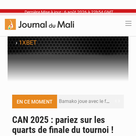
Dernière Mise à jour : 6 août 2026 à 22h54 GMT
›
1XBET
Bamako joue avec le feu
EN CE MOMENT
Blanchisseries à Bamako : la traçabilité du linge en question
CAN 2025 : pariez sur les
quarts de finale du tournoi !
Dr Abdrahamane Tamboura, économiste