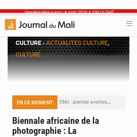
Dernière Mise à jour : 6 août 2026 à 20h14 GMT
CULTURE
›
ACTUALITÉS CULTURE
,
CULTURE
ONU : premier avertissement pour Macky Sall
EN CE MOMENT
Décharge de Badalabougou : Une menace sanitaire à ciel ouvert
Biennale africaine de la
photographie : La
Défense et sécurité : Le Mali change d’architecture