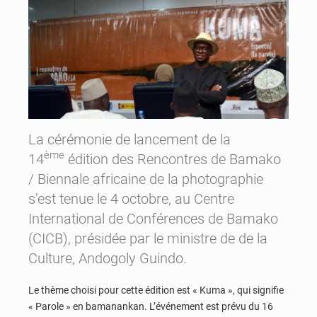
La cérémonie de lancement de la
ème
14
édition des Rencontres de Bamako
/ Biennale africaine de la photographie
s’est tenue le 4 octobre, au Centre
International de Conférences de Bamako
(CICB), présidée par le ministre de de la
Culture, Andogoly Guindo.
Le thème choisi pour cette édition est « Kuma », qui signifie
« Parole » en bamanankan. L’événement est prévu du 16