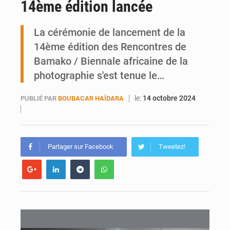
14ème édition lancée
Riz local : 26 030 tonnes pour amortir la soudure
La cérémonie de lancement de la
Enclavement : Les fragiles routes du Mali vers la mer
14ème édition des Rencontres de
Bamako / Biennale africaine de la
photographie s'est tenue le…
le:
14 octobre 2024
PUBLIÉ PAR
BOUBACAR HAÏDARA
Partager sur Facebook
Tweetez!