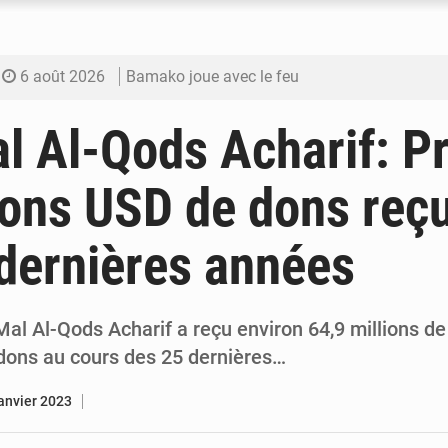
6 août 2026
Bamako joue avec le feu
6 août 2026
Blanchisseries à Bamako : la traçabilité du li
l Al-Qods Acharif: P
6 août 2026
Dr Abdrahamane Tamboura, économiste
ions USD de dons reçu
6 août 2026
Ports ouest-africains : la bataille du fret sahél
dernières années
6 août 2026
AfroBasket U18 : Le Mali défend sa double c
al Al-Qods Acharif a reçu environ 64,9 millions de
dons au cours des 25 dernières…
janvier 2023