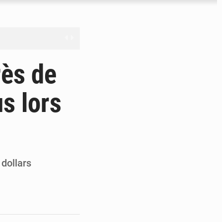
nge en question
rès de
s lors
ien
ouronne à Abidjan
 dollars