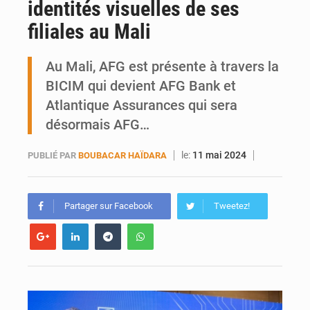
identités visuelles de ses
Mobilité étudiante : une présence africaine en hausse dans les universités russes
filiales au Mali
Emploi des jeunes au Mali : des compétences encore difficiles à valoriser
Au Mali, AFG est présente à travers la
BICIM qui devient AFG Bank et
Atlantique Assurances qui sera
désormais AFG…
le:
11 mai 2024
PUBLIÉ PAR
BOUBACAR HAÏDARA
Partager sur Facebook
Tweetez!