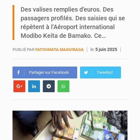
Bamako joue avec le feu
Des valises remplies d’euros. Des
passagers profilés. Des saisies qui se
Blanchisseries à Bamako : la traçabilité du linge en question
répètent à l’Aéroport international
Modibo Keita de Bamako. Ce…
le:
5 juin 2025
PUBLIÉ PAR
FATOUMATA MAGUIRAGA
Partager sur Facebook
Tweetez!