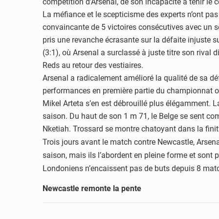
compétition d’Arsenal, de son incapacité à tenir le
La méfiance et le scepticisme des experts n’ont pas
convaincante de 5 victoires consécutives avec un s
pris une revanche écrasante sur la défaite injuste 
(3:1), où Arsenal a surclassé à juste titre son
rival 
Reds
au retour des vestiaires.
Arsenal a radicalement amélioré la qualité de sa dé
performances en première partie du championnat o
Mikel Arteta s’en est débrouillé plus élégamment. 
saison. Du haut de son 1 m 71,
le Belge se sent co
Nketiah. Trossard se
montre chatoyant dans la fini
Trois jours avant le match contre Newcastle, Arsen
saison, mais ils l’abordent en pleine forme et sont 
Londoniens n’encaissent pas de buts depuis 8 matc
Newcastle remonte la pente