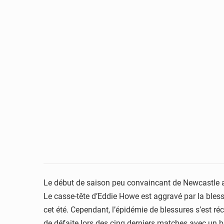
Le début de saison peu convaincant de Newcastle a
Le casse-tête d’Eddie Howe est aggravé par la bles
cet été. Cependant, l’épidémie de blessures
s’est ré
de défaite lors des
cinq derniers matches avec un b