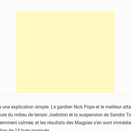
 une explication simple.
Le gardien Nick Pope et le meilleur att
sure du
milieu de terrain Joelinton et la suspension de Sandro To
cemment calmée, et les résultats des
Magpies
s’en sont
immédiat
ilan de 14 buts marqués.