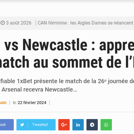
3 août 2026
CAN féminine : les Aigles Dames se relancent
3 août 2026
Visas américains : les dossiers maliens trans
 vs Newcastle : appr
3 août 2026
Hivernage : l’anticipation des crues à l’épreuv
match au sommet de l’
3 août 2026
Mobilité étudiante : une présence africaine en hausse dans 
3 août 2026
Emploi des jeunes au Mali : des compétences encore d
iable 1xBet présente le match de la 26ᵉ journée 
le Arsenal recevra Newcastle…
le:
22 février 2024
ANO
book
Tweetez!