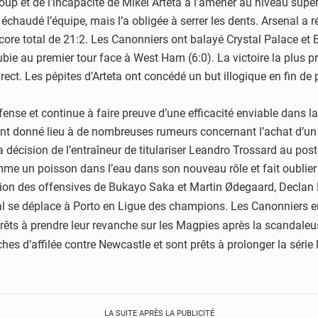
 coup
et de l’incapacité de Mikel Arteta à l’amener au niveau supér
 échaudé l’équipe, mais l’a
obligée à serrer les dents. Arsenal a 
core total de 21:2.
Les
Canonniers
ont balayé Crystal Palace et
subie
au premier tour face à West Ham (6:0). La victoire la plus p
direct. Les pépites d’Arteta ont concédé un but illogique en fin de
fense et continue à faire
preuve d’une efficacité enviable dans l
nt donné lieu à de
nombreuses rumeurs concernant l’achat d’un 
La
décision de l’entraîneur de titulariser Leandro Trossard au pos
mme un poisson dans l’eau dans son nouveau rôle et fait
oublier
tion des offensives de Bukayo Saka et Martin
Ødegaard
, Declan 
al se déplace à Porto en
Ligue des champions. Les
Canonniers
e
prêts à prendre leur
revanche sur les
Magpies
après la scandaleu
hes d’affilée
contre Newcastle et sont prêts à prolonger la série l
LA SUITE APRÈS LA PUBLICITÉ