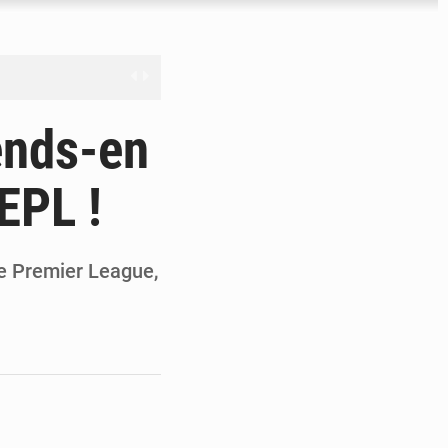
férés à Dakar
ends-en
e
EPL !
les universités russes
ifficiles à valoriser
de Premier League,