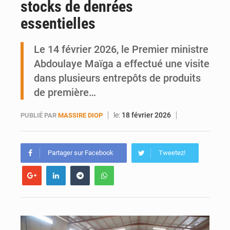
stocks de denrées
Ports ouest-africains : la bataille du fret sahélien
essentielles
AfroBasket U18 : Le Mali défend sa double couronne à Abidjan
Le 14 février 2026, le Premier ministre
Abdoulaye Maïga a effectué une visite
dans plusieurs entrepôts de produits
de première…
le:
18 février 2026
PUBLIÉ PAR
MASSIRE DIOP
Partager sur Facebook
Tweetez!