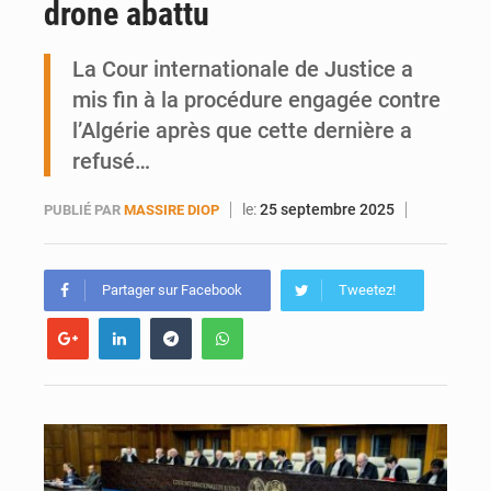
drone abattu
Bamako joue avec le feu
La Cour internationale de Justice a
Blanchisseries à Bamako : la traçabilité du linge en question
mis fin à la procédure engagée contre
l’Algérie après que cette dernière a
refusé…
le:
25 septembre 2025
PUBLIÉ PAR
MASSIRE DIOP
Partager sur Facebook
Tweetez!