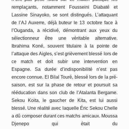
remplaçants, notamment Fousseini Diabaté et
Lassine Sinayoko, se sont distingués. L’attaquant
de l’AJ Auxerre, déjà buteur le 13 octobre face à
l’Ouganda, a récidivé, démontrant aux yeux du
sélectionneur être une
véritable
alternative.
Ibrahima Koné, souvent titulaire à la pointe de
l’attaque des Aigles, s’est grièvement blessé lors d
e
ce
match
et
doit subir une intervention en
Espagne.
S
a durée d’indisponibilité n’est pas
encore connue. El Bilal Touré, blessé lors de la pré-
saison, est sur la phase de retour
et
poursuit sa
rééducation
dans
son club de l’Atalanta Bergame.
Sekou Koita, le gaucher de Kita, est lui aussi
blessé.
Une
réalité avec laquelle
É
ric Sekou Chelle
a dû composer durant ces matchs amicaux. Moussa
Djenepo qui était du