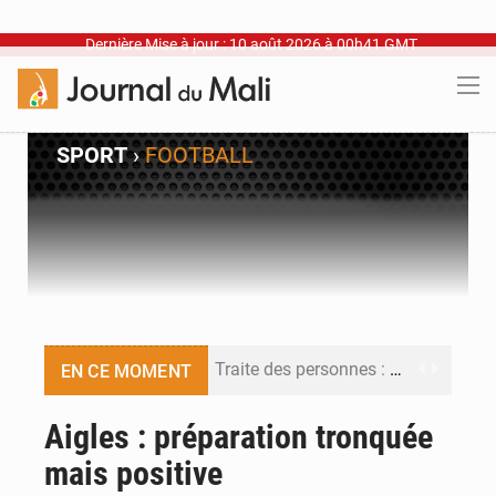
Dernière Mise à jour : 10 août 2026 à 00h41 GMT
SPORT
›
FOOTBALL
Traite des personnes : les futurs journalistes face aux nouveaux pièges
EN CE MOMENT
Abdoulaye Salam Maïga : « Adama Fomba était l’épine dorsale du combat pour l’article 39 »
Aigles : préparation tronquée
mais positive
Intégration des ex-miliciens dans l’armée malienne : un pari stratégique à haut risque entre symbolique et réalité opérationnelle