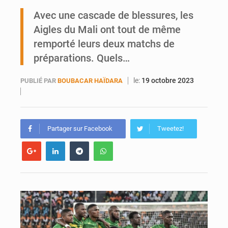
Bamako joue avec le feu
Avec une cascade de blessures, les
Aigles du Mali ont tout de même
Blanchisseries à Bamako : la traçabilité du linge en question
remporté leurs deux matchs de
préparations. Quels…
le:
19 octobre 2023
PUBLIÉ PAR
BOUBACAR HAÏDARA
Partager sur Facebook
Tweetez!