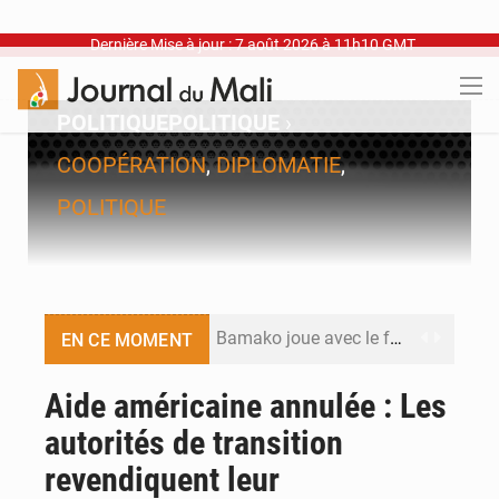
Dernière Mise à jour : 7 août 2026 à 11h10 GMT
POLITIQUE
POLITIQUE
›
COOPÉRATION
,
DIPLOMATIE
,
POLITIQUE
Bamako joue avec le feu
EN CE MOMENT
Blanchisseries à Bamako : la traçabilité du linge en question
Aide américaine annulée : Les
autorités de transition
Dr Abdrahamane Tamboura, économiste
revendiquent leur
Ports ouest-africains : la bataille du fret sahélien