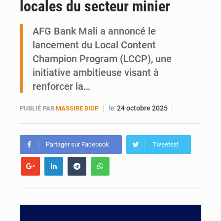
locales du secteur minier
Ports ouest-africains : la bataille du fret sahélien
AFG Bank Mali a annoncé le
AfroBasket U18 : Le Mali défend sa double couronne à Abidjan
lancement du Local Content
Champion Program (LCCP), une
initiative ambitieuse visant à
renforcer la…
le:
24 octobre 2025
PUBLIÉ PAR
MASSIRE DIOP
Partager sur Facebook
Tweetez!