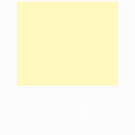
​À travers ce programme, AFG Bank Mali
ambitionne de créer 2 000 emplois d’ici 2027
et de faire émerger une trentaine de
champions nationaux.