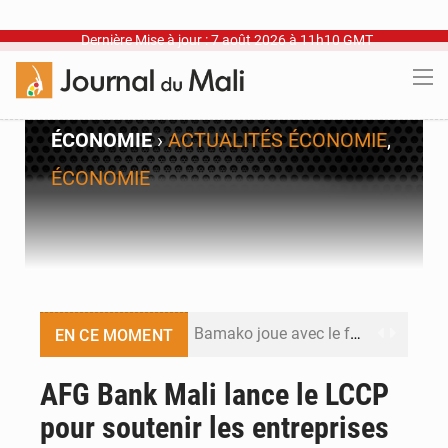
Dernière Mise à jour : 7 août 2026 à 11h10 GMT
ÉCONOMIE
›
ACTUALITÉS ÉCONOMIE
,
ÉCONOMIE
Bamako joue avec le feu
EN CE MOMENT
Blanchisseries à Bamako : la traçabilité du linge en question
AFG Bank Mali lance le LCCP
pour soutenir les entreprises
Dr Abdrahamane Tamboura, économiste