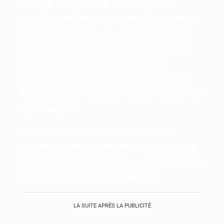
locaux à fort potentiel. Ces entreprises
bénéficieront d’un appui structuré combinant
financement sur mesure, renforcement des
capacités et conseil en investissement. Les
financements proposés incluent des
mécanismes innovants tels que le leasing,
l’affacturage, les garanties et des solutions de
capital-risque.
​Le LCCP cible principalement les sous-
traitants locaux opérant dans les services, la
logistique, la sous-traitance ou la fourniture de
biens liés aux opérations minières.
LA SUITE APRÈS LA PUBLICITÉ