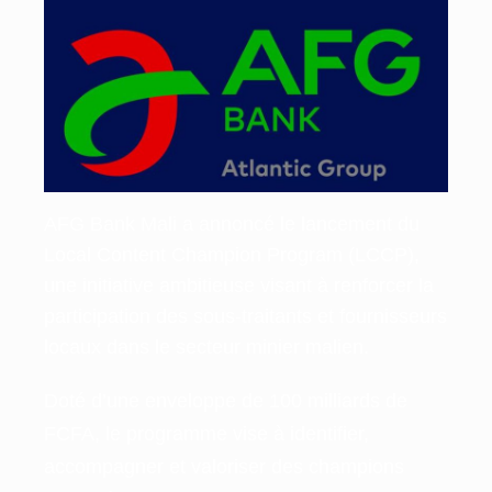
AFG Bank Mali a annoncé le lancement du
Local Content Champion Program (LCCP),
une initiative ambitieuse visant à renforcer la
participation des sous-traitants et fournisseurs
locaux dans le secteur minier malien.
​Doté d’une enveloppe de 100 milliards de
FCFA, le programme vise à identifier,
accompagner et valoriser des champions